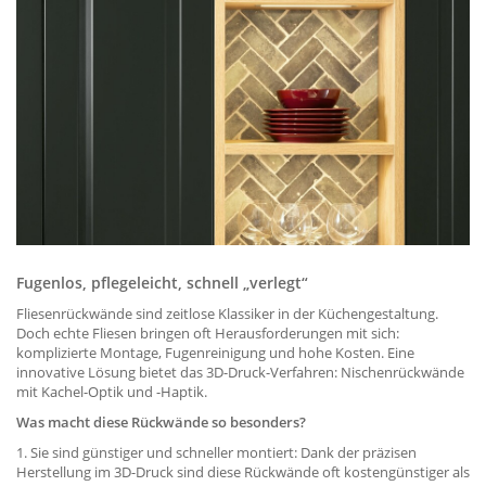
Fugenlos, pflegeleicht, schnell „verlegt“
Fliesenrückwände sind zeitlose Klassiker in der Küchengestaltung.
Doch echte Fliesen bringen oft Herausforderungen mit sich:
komplizierte Montage, Fugenreinigung und hohe Kosten. Eine
innovative Lösung bietet das 3D-Druck-Verfahren: Nischenrückwände
mit Kachel-Optik und -Haptik.
Was macht diese Rückwände so besonders?
1. Sie sind günstiger und schneller montiert: Dank der präzisen
Herstellung im 3D-Druck sind diese Rückwände oft kostengünstiger als