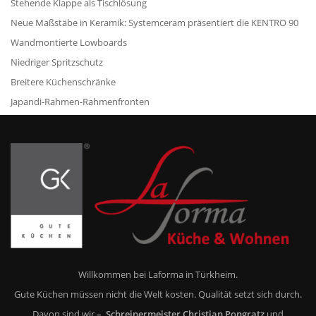
Stehende Klappe als Tischlösung
Neue Maßstäbe in Keramik: Systemceram präsentiert die KENTRO 90
Wandmontierte Lowboards
Niedriger Spritzschutz
Breitere Küchenschränke
Japandi-Rahmen-Rahmenfronten
Willkommen bei Laforma in Türkheim.
Gute Küchen müssen nicht die Welt kosten. Qualität setzt sich durch.
Davon sind wir
– Schreinermeister Christian Pongratz
und